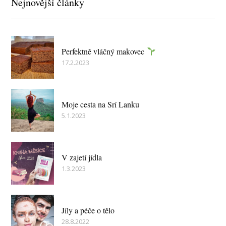
Nejnovější články
Perfektně vláčný makovec
17.2.2023
Moje cesta na Srí Lanku
5.1.2023
V zajetí jídla
1.3.2023
Jíly a péče o tělo
28.8.2022