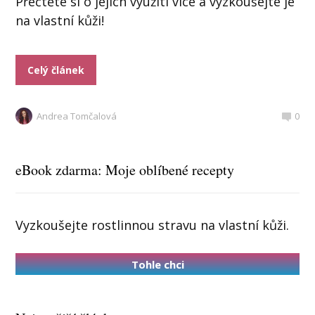
Přečtěte si o jejich využití více a vyzkoušejte je
na vlastní kůži!
Celý článek
Andrea Tomčalová
0
eBook zdarma: Moje oblíbené recepty
Vyzkoušejte rostlinnou stravu na vlastní kůži.
Tohle chci