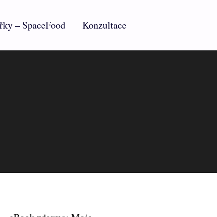
řky – SpaceFood
Konzultace