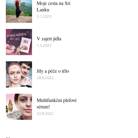
Moje cesta na Srí
Lanku
5.1.2023
V zajetí jídla
1.3.2023
Jíly a péče o tělo
28.8.2022
Multifunkční pleťové
sérum!
23.8.2022