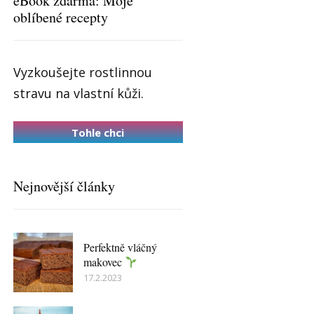
eBook zdarma: Moje
oblíbené recepty
Vyzkoušejte rostlinnou
stravu na vlastní kůži.
Tohle chci
Nejnovější články
Perfektně vláčný
makovec
17.2.2023